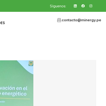
Síguenos:
contacto@minergy.pe
DES