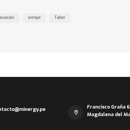
novación
snmpe
Taller
Francisco Graña 6
ntacto@minergy.pe
Magdalena del Ma