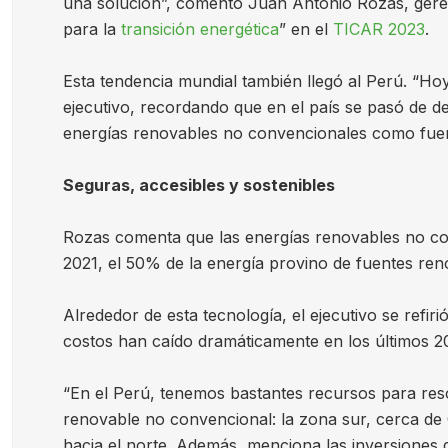
una solución”, comentó Juan Antonio Rozas, geren
para la
transición energética
” en el
TICAR 2023
.
Esta tendencia mundial también llegó al Perú. “Hoy
ejecutivo, recordando que en el país se pasó de de
energías renovables no convencionales como fuent
Seguras, accesibles y sostenibles
Rozas comenta que las energías renovables no co
2021, el 50% de la energía provino de fuentes re
Alrededor de esta tecnología, el ejecutivo se refi
costos han caído dramáticamente en los últimos 2
“En el Perú, tenemos bastantes recursos para reso
renovable no convencional: la zona sur, cerca de 
hacia el norte. Además, menciona las inversiones q