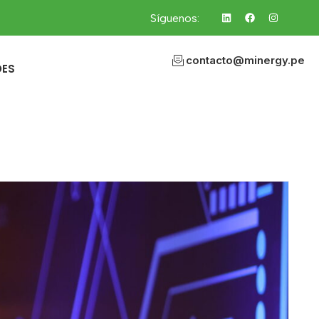
Síguenos:
contacto@minergy.pe
DES