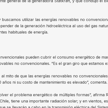
te general de la generadora Statkraft, y que condujo el 
 buscamos utilizar las energías renovables no convencionale
pender de la generación hidroeléctrica al uso del gas natur
es habituales de energía.
nvencionales pueden cubrir el consumo energético de mane
novables no convencionales. “Es el gran giro que estamos 
rió al mito de que las energías renovables no convencionale
0 años ni su costo de mantenimiento es elevado”, comenta
lver el problema energético de múltiples formas”, afirma R
Chile, tiene una importante radiación solar; y en vientos
ue se llevarán a cabo en la transmisión eléctrica del Sist