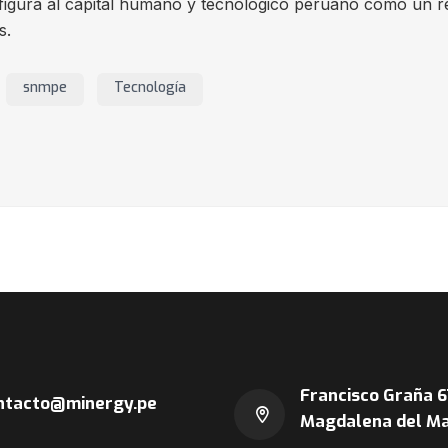
nfigura al capital humano y tecnológico peruano como un r
s.
snmpe
Tecnología
Francisco Graña 6
ntacto@minergy.pe
Magdalena del Ma