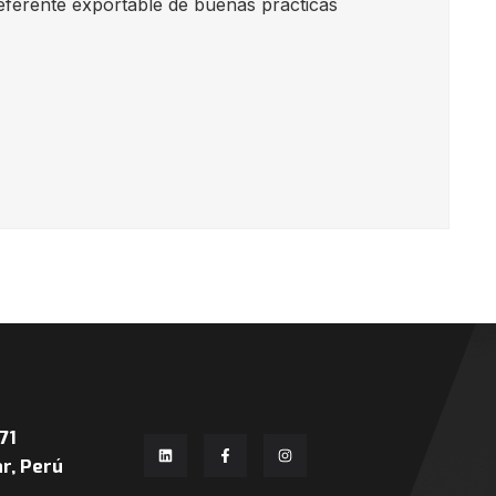
eferente exportable de buenas prácticas
71
r, Perú