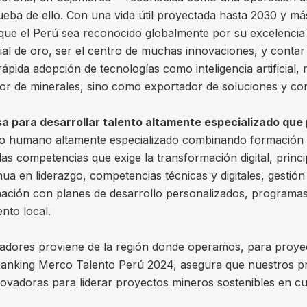
rueba de ello. Con una vida útil proyectada hasta 2030 y m
que el Perú sea reconocido globalmente por su excelencia o
ial de oro, ser el centro de muchas innovaciones, y conta
pida adopción de tecnologías como inteligencia artificial
or de minerales, sino como exportador de soluciones y co
 para desarrollar talento altamente especializado que p
to humano altamente especializado combinando formación d
las competencias que exige la transformación digital, princ
a en liderazgo, competencias técnicas y digitales, gestión 
mación con planes de desarrollo personalizados, programa
ento local.
dores proviene de la región donde operamos, para proyect
 Ranking Merco Talento Perú 2024, asegura que nuestros p
nnovadoras para liderar proyectos mineros sostenibles en c