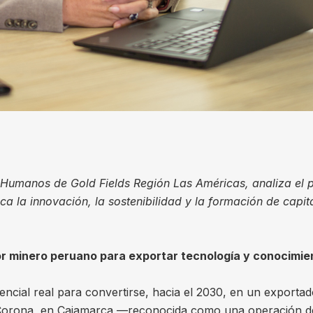
Humanos de Gold Fields Región Las Américas, analiza el p
aca la innovación, la sostenibilidad y la formación de cap
or minero peruano para exportar tecnología y conocimie
encial real para convertirse, hacia el 2030, en un exporta
o Corona, en Cajamarca —reconocida como una operación de